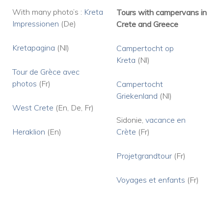
With many photo’s :
Kreta
Tours with campervans in
Impressionen
(De)
Crete and Greece
Kretapagina
(Nl)
Campertocht op
Kreta
(Nl)
Tour de Grèce avec
photos
(Fr)
Campertocht
Griekenland
(Nl)
West Crete
(En, De, Fr)
Sidonie,
vacanc
e en
Heraklion
(En)
Cr
ète
(Fr)
Projetgrandtour
(Fr)
Voyages et enfants
(Fr)