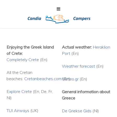
Enjoying the Greek Island
Actual weather:
Heraklion
of Crete:
Port
(En)
Completely Crete
(En)
Weather
forecast
(En)
All the Cretan
beaches:
Cretanbeaches.com
(En)
Meteo.gr
(En)
Explore Crete
(En, De, Fr,
General information about
Nl)
Greece
TUI Airways
(UK)
De Griekse Gids
(Nl)