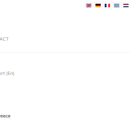
ACT
ort
(En)
reece