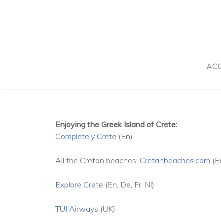
AC
Enjoying the Greek Island of Crete:
Completely Crete
(En)
All the Cretan beaches:
Cretanbeaches.com
(E
Explore Crete
(En, De, Fr, Nl)
TUI Airways
(UK)