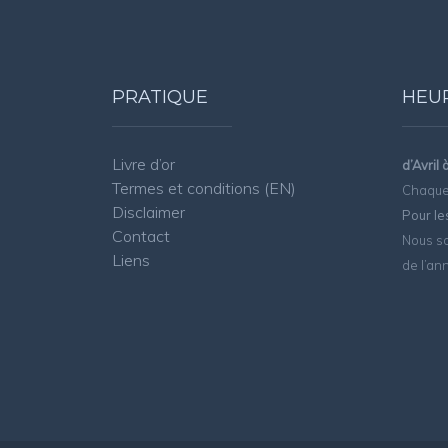
PRATIQUE
HEU
Livre d’or
d’Avril
Termes et conditions (EN)
Chaque 
Disclaimer
Pour le
Contact
Nous so
Liens
de l’an