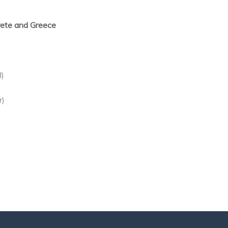
rete and Greece
l)
r)