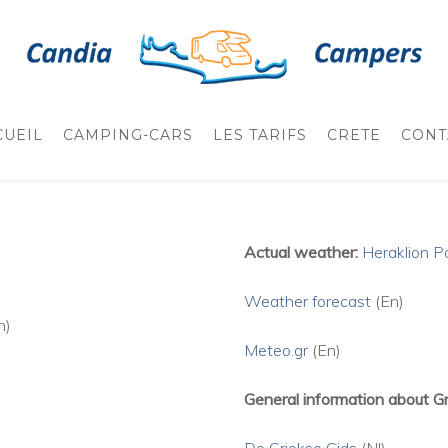
CUEIL
CAMPING-CARS
LES TARIFS
CRETE
CONT
Actual weather:
Heraklion P
Weather
forecast
(En)
n)
Meteo.gr
(En)
General information about G