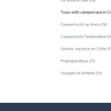
De Griekse Gids
(Nl)
Tours with campervans in C
Campertocht op Kreta
(Nl)
Campertocht Griekenland
(N
Sidonie,
vacanc
e en Cr
ète
(F
Projetgrandtour
(Fr)
Voyages et enfants
(Fr)