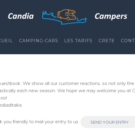
CUEIL
CAMPING-CARS
LES TARIFS
CRETE
CONT
uestbook. We show all our customer reactions, so not only the 
siastically each new season. We hope we may welcome you at Cr
too!
diaditakis
you friendly to mail your entry to us.
SEND YOUR ENTRY