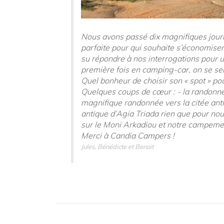
Nous avons passé dix magnifiques journé
parfaite pour qui souhaite s’économise
su répondre à nos interrogations pour u
première fois en camping-car, on se se
Quel bonheur de choisir son « spot » pou
Quelques coups de cœur : - la randonnée
magnifique randonnée vers la citée anti
antique d’Agia Triada rien que pour nous 
sur le Moni Arkadiou et notre campemen
Merci à Candia Campers !
Jules, Bénédicte et Benoit