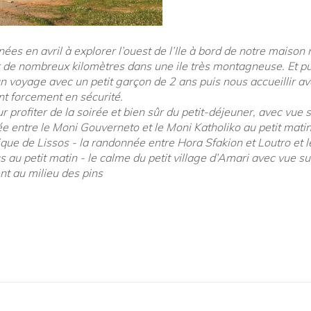
es en avril à explorer l’ouest de l’Ile à bord de notre maison
r de nombreux kilomètres dans une ile très montagneuse. Et pu
n voyage avec un petit garçon de 2 ans puis nous accueillir ave
nt forcement en sécurité.
r profiter de la soirée et bien sûr du petit-déjeuner, avec vue
 entre le Moni Gouverneto et le Moni Katholiko au petit matin 
que de Lissos - la randonnée entre Hora Sfakion et Loutro et le
au petit matin - le calme du petit village d’Amari avec vue sur 
t au milieu des pins